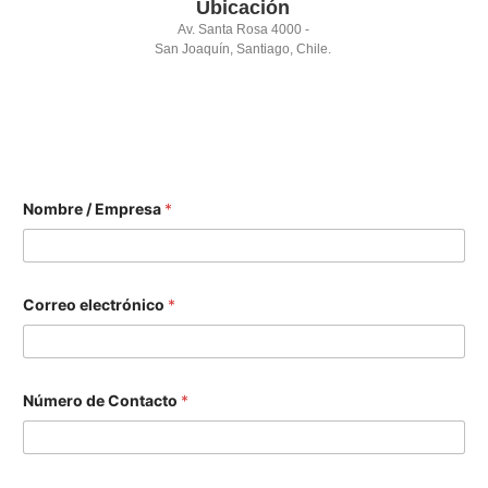
Ubicación
Av. Santa Rosa 4000 -
San Joaquín, Santiago, Chile.
Nombre / Empresa
*
Correo electrónico
*
C
Número de Contacto
*
o
r
r
e
o