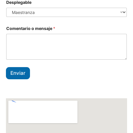
/
Desplegable
d
e
Comentario o mensaje
*
Enviar